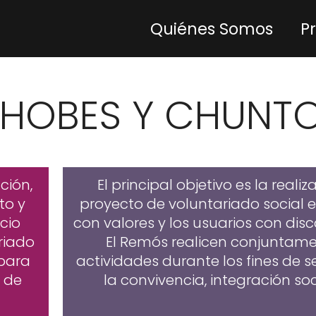
Quiénes Somos
P
HOBES Y CHUNT
ción,
El principal objetivo es la real
to y
proyecto de voluntariado social 
cio
con valores y los usuarios con di
riado
El Remós realicen conjuntame
 para
actividades durante los fines d
e de
la convivencia, integración soc