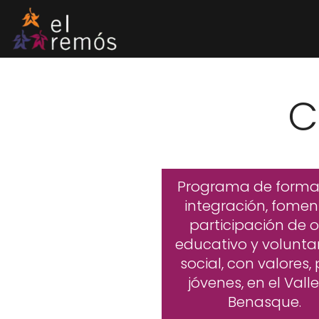
Saltar
al
contenido
C
Programa de forma
integración, fomen
participación de o
educativo y volunta
social, con valores,
jóvenes, en el Vall
Benasque.