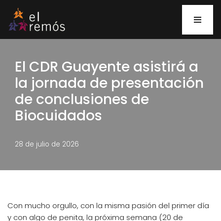
Saltar
al
contenido
El CDR Guayente asistirá a
la jornada de presentación
de conclusiones de
Biocuidados
28 de julio de 2026
Con mucho orgullo, con la misma pasión del primer día
y con algo de penita, la próxima semana (20 de