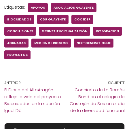
Etiquetas:
APOYOS
ASOCIACIÓN GUAYENTE
BIOCUIDADOS
CDR GUAYENTE
COCEDER
CONCLUSIONES
DESINSTITUCIONALIZACIÓN
INTEGRACION
JORNADAS
MEDINA DE RIOSECO
NEXTGENERATIONUE
PROYECTOS
ANTERIOR
SIGUIENTE
El Diario del AltoAragón
Concierto de La Remós
refleja la vida del proyecto
Band en el colegio de
Biocuidados en la sección
Castejón de Sos en el día
Igual Dá
de la diversidad funcional