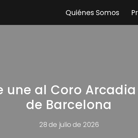
Quiénes Somos
P
une al Coro Arcadia e
de Barcelona
28 de julio de 2026