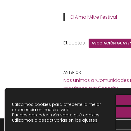
El Alma l’Altre Festival
Etiquetas:
ASOCIACIÓN GUAYE
ANTERIOR
Nos unimos a ‘Comunidades In
impulsado por Coceder
Utilizamos cookies para ofrecerte la mejor
experiencia en nuestra web.
Puedes aprender más sobre qué cookies
utilizamos o desactivarlas en los
ajustes
.
Asociación Guayente
| © 2025
COOKIES