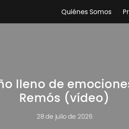
Quiénes Somos
P
o lleno de emociones 
Remós (vídeo)
28 de julio de 2026