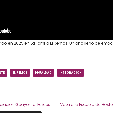
vido en 2025 en La Familia El Remós! Un año lleno de emo
NTE
EL REMOS
IGUALDAD
INTEGRACION
ciación Guayente ¡Felices
Vota a la Escuela de Hoste