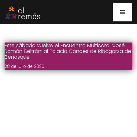
Saltar
al
contenido
Este sábado vuelve el Encuentro Multicoral ‘José
Ramón Beltrán’ al Palacio Condes de Ribagorza de
Benasque
28 de julio de 2026