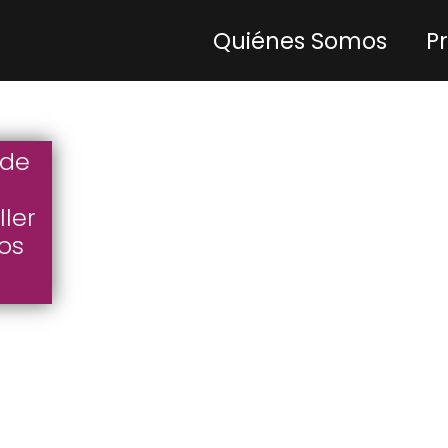
Quiénes Somos
P
 de
ler
os