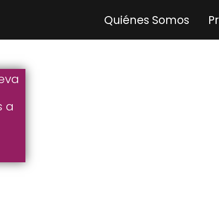
Quiénes Somos
P
ueva
s a