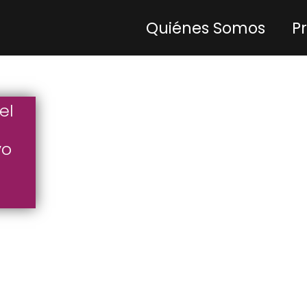
Quiénes Somos
P
el
vo