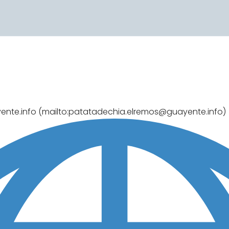
nte.info (mailto:patatadechia.elremos@guayente.info)