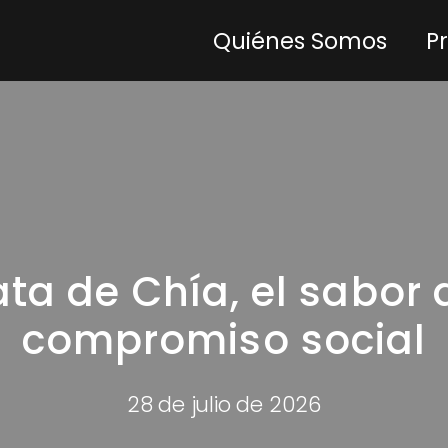
Quiénes Somos
P
ta de Chía, el sabor 
compromiso social
28 de julio de 2026