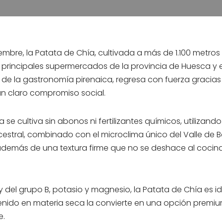
embre, la Patata de Chía, cultivada a más de 1.100 metros d
s principales supermercados de la provincia de Huesca y e
 de la gastronomía pirenaica, regresa con fuerza gracia
 un claro compromiso social.
se cultiva sin abonos ni fertilizantes químicos, utilizand
estral, combinado con el microclima único del Valle de 
 además de una textura firme que no se deshace al cocinar
 del grupo B, potasio y magnesio, la Patata de Chía es ide
enido en materia seca la convierte en una opción premi
e.