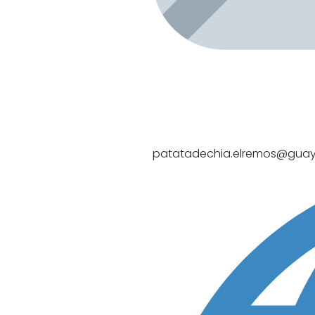
patatadechia.elremos@guaye