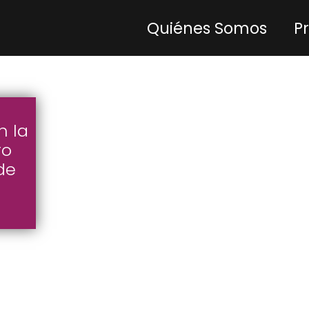
Quiénes Somos
P
n la
ro
de