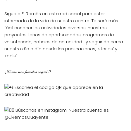
Sigue a El Remós en esta red social para estar
informado de la vida de nuestro centro. Te será más
fácil conocer las actividades diversas, nuestros
proyectos llenos de oportunidades, programas de
voluntariado, noticias de actualidad… y seguir de cerca
nuestro día a día desde las publicaciones, ‘stories’ y
‘reels’.
¿𝒞ℴ́𝓂ℴ 𝓃ℴ𝓈 𝓅𝓊ℯ𝒹ℯ𝓈 𝓈ℯℊ𝓊𝒾𝓇?
Escanea el código QR que aparece en la
creatividad
Búscanos en Instagram. Nuestra cuenta es
@ElRemosGuayente