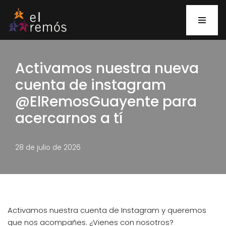
Saltar
al
contenido
Activamos nuestra nueva
cuenta de instagram
@ElRemosGuayente para
acercarnos a tí
28 de julio de 2026
Activamos nuestra cuenta de Instagram y queremos
que nos acompañes. ¿Vienes con nosotros?