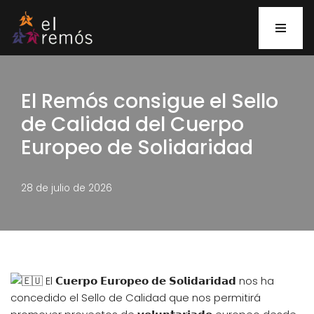
Saltar
al
contenido
El Remós consigue el Sello
de Calidad del Cuerpo
Europeo de Solidaridad
28 de julio de 2026
El 𝗖𝘂𝗲𝗿𝗽𝗼 𝗘𝘂𝗿𝗼𝗽𝗲𝗼 𝗱𝗲 𝗦𝗼𝗹𝗶𝗱𝗮𝗿𝗶𝗱𝗮𝗱 nos ha
concedido el Sello de Calidad que nos permitirá